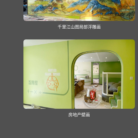
千里江山图局部浮雕画
房地产壁画