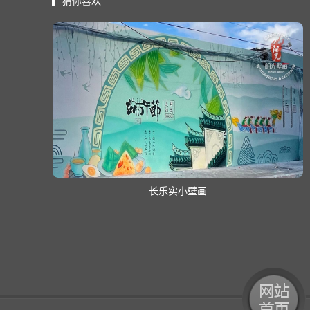
猜你喜欢
长乐实小壁画