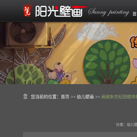
首
您当前的位置：
首页
>> 幼儿壁画 >>
闽侯新世纪园楼体
分类：幼儿